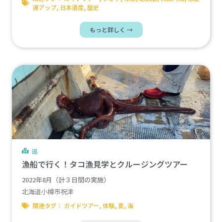
運アップ
,
日本遺産
,
歴史
もっと詳しく →
巡
漁船で行く！タコ漁見学とクルージングツアー
2022年8月（計３日間の実施）
北海道小樽市祝津
関連タグ：
ガイドツアー
,
体験
,
夏
,
海