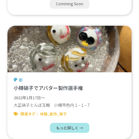
Comming Soon
創
小樽硝子でアバター製作選手権
2022年1月17日〜
大正硝子とんぼ玉館 小樽市色内１−１−７
関連タグ：
体験
,
創作
,
硝子
もっと詳しく →