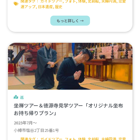
関連タグ：
ガイドツアー
,
フォト
,
体験
,
北前船
,
夫婦円満
,
恋愛
運アップ
,
日本遺産
,
歴史
もっと詳しく →
巡
坐禅ツアー＆徳源寺見学ツアー「オリジナル坐布
お持ち帰りプラン」
2023年7月～
小樽市塩谷2丁目25番1号
関連タグ：
ガイドツアー
,
フォト
,
体験
,
北前船
,
夫婦円満
,
恋愛