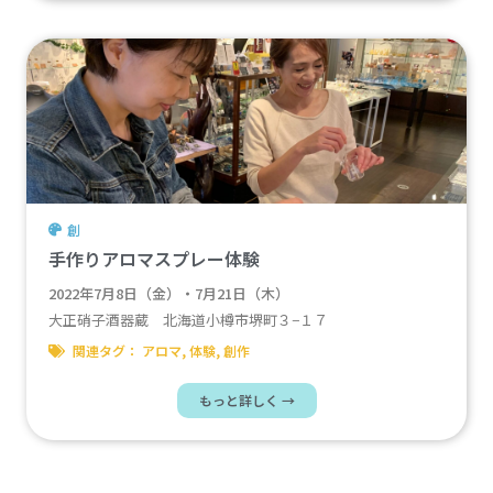
創
手作りアロマスプレー体験
2022年7月8日（金）・7月21日（木）
大正硝子酒器蔵 北海道小樽市堺町３−１７
関連タグ：
アロマ
,
体験
,
創作
もっと詳しく →